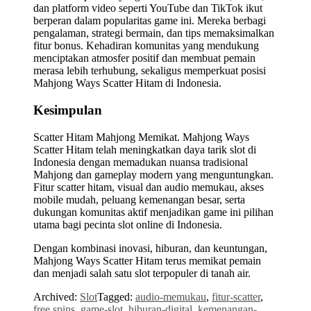
dan platform video seperti YouTube dan TikTok ikut
berperan dalam popularitas game ini. Mereka berbagi
pengalaman, strategi bermain, dan tips memaksimalkan
fitur bonus. Kehadiran komunitas yang mendukung
menciptakan atmosfer positif dan membuat pemain
merasa lebih terhubung, sekaligus memperkuat posisi
Mahjong Ways Scatter Hitam di Indonesia.
Kesimpulan
Scatter Hitam Mahjong Memikat. Mahjong Ways
Scatter Hitam telah meningkatkan daya tarik slot di
Indonesia dengan memadukan nuansa tradisional
Mahjong dan gameplay modern yang menguntungkan.
Fitur scatter hitam, visual dan audio memukau, akses
mobile mudah, peluang kemenangan besar, serta
dukungan komunitas aktif menjadikan game ini pilihan
utama bagi pecinta slot online di Indonesia.
Dengan kombinasi inovasi, hiburan, dan keuntungan,
Mahjong Ways Scatter Hitam terus memikat pemain
dan menjadi salah satu slot terpopuler di tanah air.
Archived:
Slot
Tagged:
audio-memukau
,
fitur-scatter
,
free spins
,
game-slot
,
hiburan-digital
,
kemenangan-