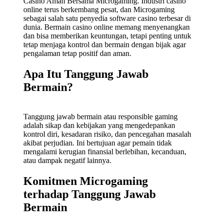
Casino Aman Bersama Microgaming. Industri casino
online terus berkembang pesat, dan Microgaming
sebagai salah satu penyedia software casino terbesar di
dunia. Bermain casino online memang menyenangkan
dan bisa memberikan keuntungan, tetapi penting untuk
tetap menjaga kontrol dan bermain dengan bijak agar
pengalaman tetap positif dan aman.
Apa Itu Tanggung Jawab
Bermain?
Tanggung jawab bermain atau responsible gaming
adalah sikap dan kebijakan yang mengedepankan
kontrol diri, kesadaran risiko, dan pencegahan masalah
akibat perjudian. Ini bertujuan agar pemain tidak
mengalami kerugian finansial berlebihan, kecanduan,
atau dampak negatif lainnya.
Komitmen Microgaming
terhadap Tanggung Jawab
Bermain