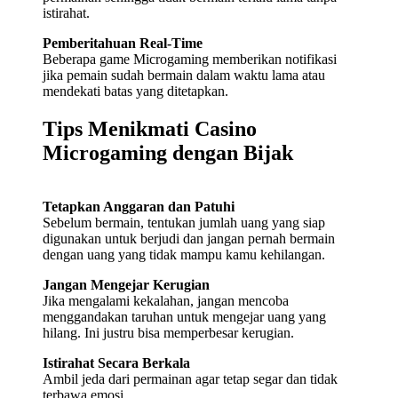
istirahat.
Pemberitahuan Real-Time
Beberapa game Microgaming memberikan notifikasi
jika pemain sudah bermain dalam waktu lama atau
mendekati batas yang ditetapkan.
Tips Menikmati Casino
Microgaming dengan Bijak
Tetapkan Anggaran dan Patuhi
Sebelum bermain, tentukan jumlah uang yang siap
digunakan untuk berjudi dan jangan pernah bermain
dengan uang yang tidak mampu kamu kehilangan.
Jangan Mengejar Kerugian
Jika mengalami kekalahan, jangan mencoba
menggandakan taruhan untuk mengejar uang yang
hilang. Ini justru bisa memperbesar kerugian.
Istirahat Secara Berkala
Ambil jeda dari permainan agar tetap segar dan tidak
terbawa emosi.