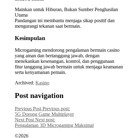
Mainkan untuk Hiburan, Bukan Sumber Penghasilan
Utama
Pandangan ini membantu menjaga sikap positif dan
mengurangi tekanan saat bermain.
Kesimpulan
Microgaming mendorong pengalaman bermain casino
yang aman dan bertanggung jawab, dengan
menekankan kesenangan, kontrol, dan penggunaan
fitur tanggung jawab bermain untuk menjaga keamanan
serta kenyamanan pemain.
Archived:
Kasino
Post navigation
Previous Post
Previous post:
5G Dorong Game Multiplayer
Next Post
Next post:
Pengalaman 3D Microgaming Maksimal
©2026